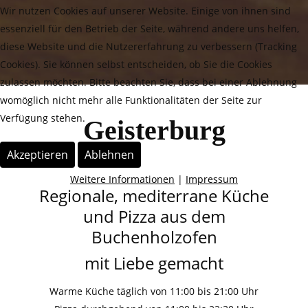
Wir nutzen Cookies auf unserer Website. Einige von ihnen sind
essenziell für den Betrieb der Seite, während andere uns helfen,
diese Website und die Nutzererfahrung zu verbessern (Tracking
Cookies). Sie können selbst entscheiden, ob Sie die Cookies
zulassen möchten. Bitte beachten Sie, dass bei einer Ablehnung
womöglich nicht mehr alle Funktionalitäten der Seite zur
Verfügung stehen.
Geisterburg
Akzeptieren
Ablehnen
Weitere Informationen
|
Impressum
Regionale, mediterrane Küche
und Pizza aus dem
Buchenholzofen
mit Liebe gemacht
Warme Küche täglich von 11:00 bis 21:­00 Uhr